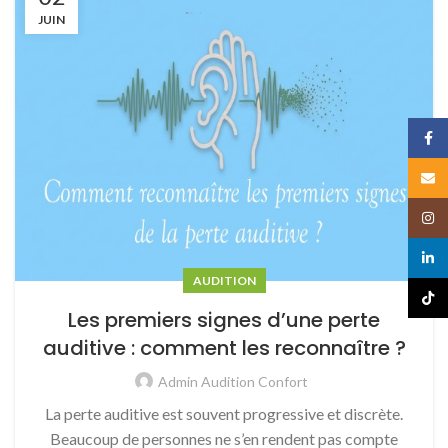
JUIN
Face
Email
Insta
linked
AUDITION
TikTo
Les premiers signes d’une perte
auditive : comment les reconnaître ?
Admin Audition Confort
La perte auditive est souvent progressive et discrète.
Beaucoup de personnes ne s’en rendent pas compte