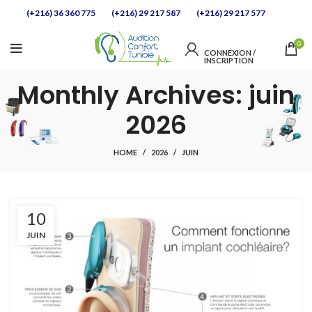
(+216) 36 360 775
(+216) 29 217 587
(+216) 29 217 577
0
CONNEXION / 
INSCRIPTION            
Monthly Archives: juin
2026
HOME
2026
JUIN
10
JUIN