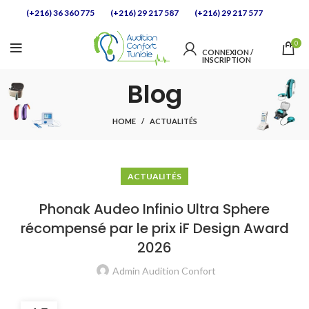
(+216) 36 360 775
(+216) 29 217 587
(+216) 29 217 577
0
CONNEXION / 
INSCRIPTION            
Blog
HOME
ACTUALITÉS
ACTUALITÉS
Phonak Audeo Infinio Ultra Sphere
récompensé par le prix iF Design Award
2026
Admin Audition Confort