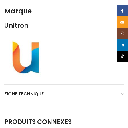
Marque
Face
Email
Unitron
Insta
linked
TikTo
FICHE TECHNIQUE
PRODUITS CONNEXES