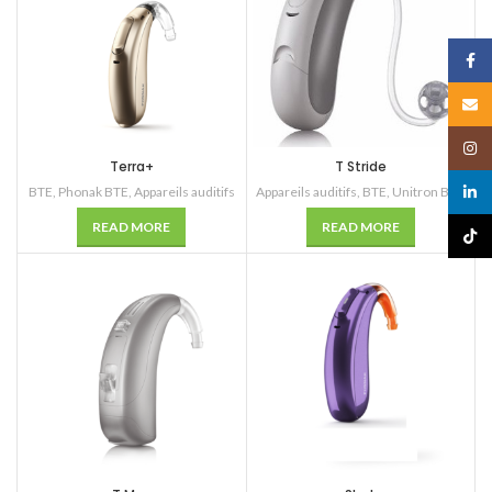
Face
Email
Insta
Terra+
T Stride
linked
BTE
,
Phonak BTE
,
Appareils auditifs
Appareils auditifs
,
BTE
,
Unitron BTE
READ MORE
READ MORE
TikTo