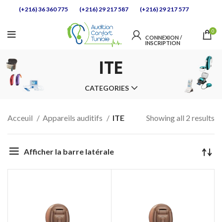
(+216) 36 360 775
(+216) 29 217 587
(+216) 29 217 577
0
CONNEXION / 
INSCRIPTION            
ITE
CATEGORIES
Acceuil
Appareils auditifs
ITE
Showing all 2 results
Afficher la barre latérale