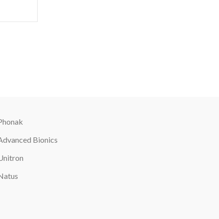
Phonak
Advanced Bionics
Unitron
Natus