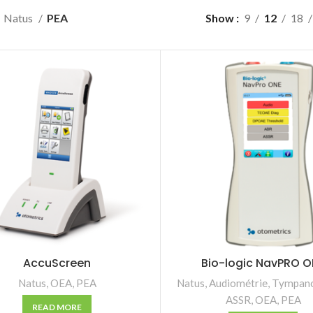
Natus
PEA
Show
9
12
18
AccuScreen
Bio-logic NavPRO O
Natus
,
OEA
,
PEA
Natus
,
Audiométrie
,
Tympano
ASSR
,
OEA
,
PEA
READ MORE