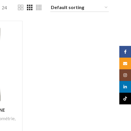
24
Face
Email
Insta
linked
TikTo
NE
métrie
,