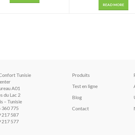
READ MORE
Confort Tunisie
Produits
Center
Test en ligne
ureau A01
s du Lac 2
Blog
s – Tunisie
6 360 775
Contact
9 217 587
9 217 577