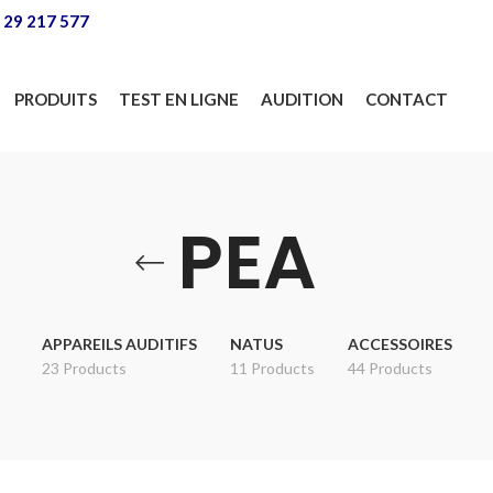
 29 217 577
PRODUITS
TEST EN LIGNE
AUDITION
CONTACT
PEA
APPAREILS AUDITIFS
NATUS
ACCESSOIRES
23 Products
11 Products
44 Products